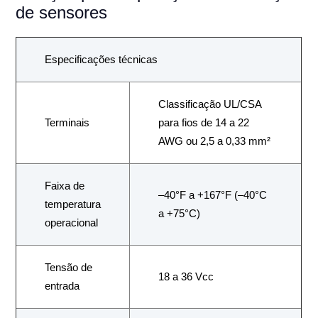
de sensores
Especificações técnicas
Classificação UL/CSA
Terminais
para fios de 14 a 22
AWG ou 2,5 a 0,33 mm²
Faixa de
–40°F a +167°F (–40°C
temperatura
a +75°C)
operacional
Tensão de
18 a 36 Vcc
entrada