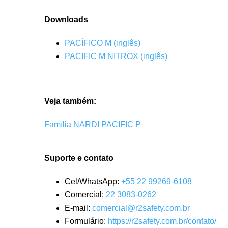
Downloads
PACÍFICO M (inglês)
PACIFIC M NITROX (inglês)
Veja também:
Família NARDI PACIFIC P
Suporte e contato
Cel/WhatsApp:
+55 22 99269-6108
Comercial:
22 3083-0262
E-mail:
comercial@r2safety.com.br
Formulário:
https://r2safety.com.br/contato/