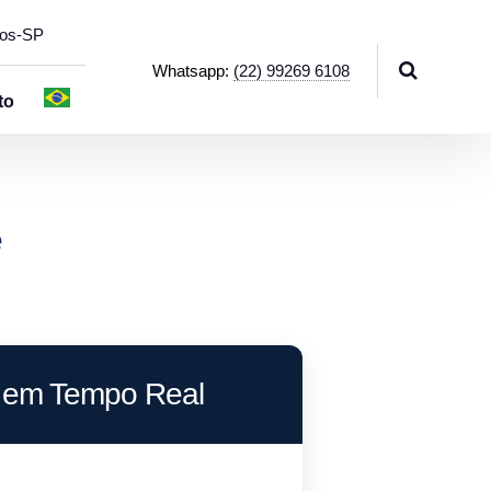
hos-SP
Whatsapp:
(22) 99269 6108
to
e
o em Tempo Real