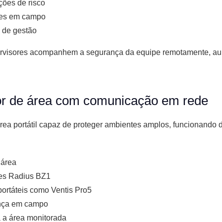
ções de risco
res em campo
 de gestão
ervisores acompanhem a segurança da equipe remotamente, a
or de área com comunicação em rede
rea portátil capaz de proteger ambientes amplos, funcionando 
 área
es Radius BZ1
portáteis como Ventis Pro5
ança em campo
a a área monitorada