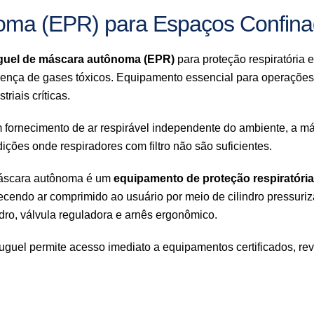
oma (EPR) para Espaços Confinad
guel de máscara autônoma (EPR)
para proteção respiratória 
ença de gases tóxicos. Equipamento essencial para operações
striais críticas.
fornecimento de ar respirável independente do ambiente, a m
ições onde respiradores com filtro não são suficientes.
áscara autônoma é um
equipamento de proteção respiratóri
ecendo ar comprimido ao usuário por meio de cilindro pressuri
ndro, válvula reguladora e arnês ergonômico.
uguel permite acesso imediato a equipamentos certificados, re