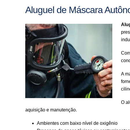
Aluguel de Máscara Autôn
Alu
pres
indu
Com 
cond
A m
forn
cili
O al
aquisição e manutenção.
Ambientes com baixo nível de oxigênio