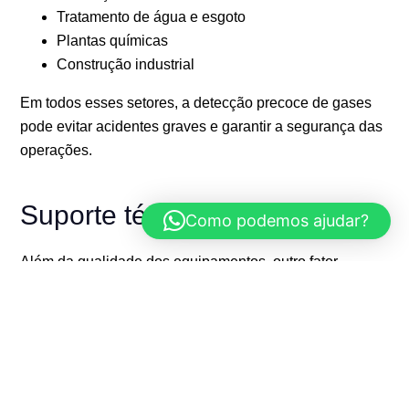
Tratamento de água e esgoto
Plantas químicas
Construção industrial
Em todos esses setores, a detecção precoce de gases
pode evitar acidentes graves e garantir a segurança das
operações.
Suporte técnico especializado
Como podemos ajudar?
Além da qualidade dos equipamentos, outro fator
essencial é o suporte técnico oferecido pelas empresas
fornecedoras.
A R2 Gas oferece suporte técnico especializado para
garantir o funcionamento adequado dos detectores.