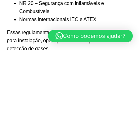
NR 20 – Segurança com Inflamáveis e
Combustíveis
Normas internacionais IEC e ATEX
Essas regulamentações estabelecem critérios técnicos
Como podemos ajudar?
para instalação, operação e manutenção de sistemas de
detecção de gases.
Benefícios do uso do detector
de monóxido de carbono
Prevenção de intoxicação por CO
Detecção rápida de vazamentos
Proteção de trabalhadores
Conformidade com normas de segurança
Redução de riscos operacionais