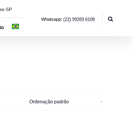
hos-SP
Whatsapp:
(22) 99269 6108
to