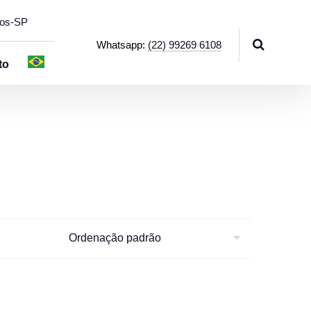
hos-SP
Whatsapp:
(22) 99269 6108
to