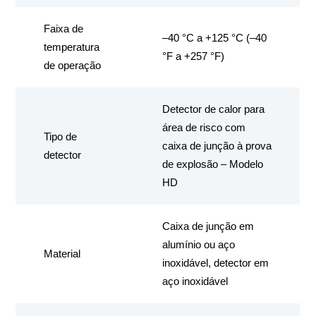
Faixa de
–40 °C a +125 °C (–40
temperatura
°F a +257 °F)
de operação
Detector de calor para
área de risco com
Tipo de
caixa de junção à prova
detector
de explosão – Modelo
HD
Caixa de junção em
alumínio ou aço
Material
inoxidável, detector em
aço inoxidável