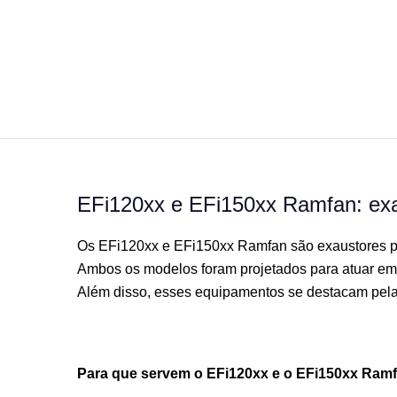
EFi120xx e EFi150xx Ramfan: exau
Os EFi120xx e EFi150xx Ramfan são exaustores por
Ambos os modelos foram projetados para atuar em a
Além disso, esses equipamentos se destacam pela r
Para que servem o EFi120xx e o EFi150xx Ram