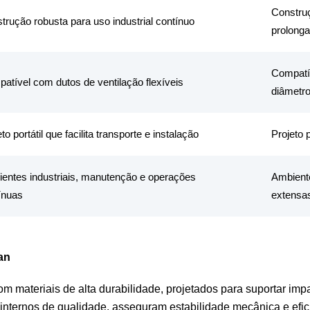
Construç
trução robusta para uso industrial contínuo
prolong
Compatív
atível com dutos de ventilação flexíveis
diâmetr
to portátil que facilita transporte e instalação
Projeto 
entes industriais, manutenção e operações
Ambiente
ínuas
extensa
an
materiais de alta durabilidade, projetados para suportar impa
nternos de qualidade, asseguram estabilidade mecânica e efic