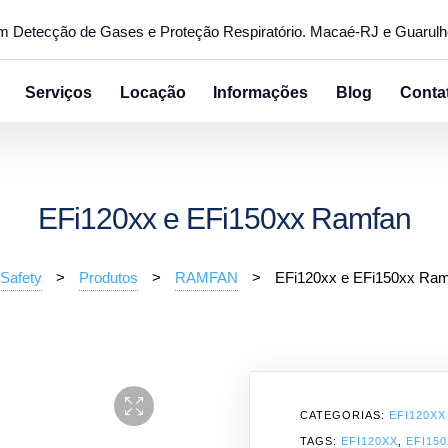
em Detecção de Gases e Proteção Respiratório. Macaé-RJ e Guarul
Serviços
Locação
Informações
Blog
Conta
EFi120xx e EFi150xx Ramfan
Safety
>
Produtos
>
RAMFAN
>
EFi120xx e EFi150xx Ra
CATEGORIAS:
EFI120XX
TAGS:
EFI120XX
,
EFI15