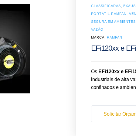
CLASSIFICADAS
,
EXAUS
PORTÁTIL RAMFAN
,
VEN
SEGURA EM AMBIENTES
VAZÃO
MARCA:
RAMFAN
EFi120xx e EF
Os
EFi120xx e EFi
industriais de alta 
confinados e ambient
Solicitar Orça