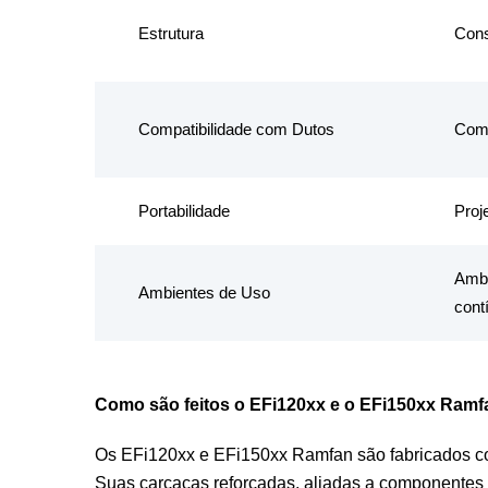
Estrutura
Cons
Compatibilidade com Dutos
Comp
Portabilidade
Proje
Ambi
Ambientes de Uso
cont
Como são feitos o EFi120xx e o EFi150xx Ramf
Os EFi120xx e EFi150xx Ramfan são fabricados com 
Suas carcaças reforçadas, aliadas a componentes i