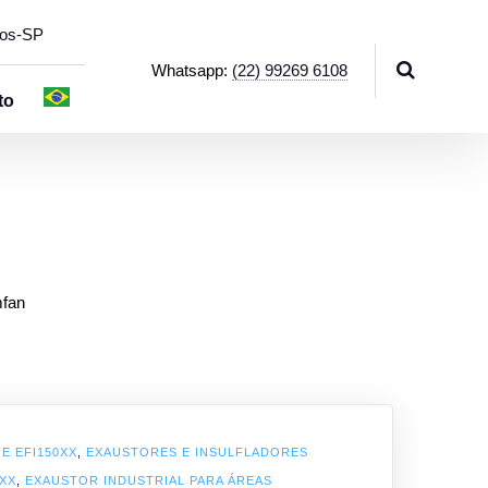
hos-SP
Whatsapp:
(22) 99269 6108
to
mfan
 E EFI150XX
,
EXAUSTORES E INSULFLADORES
0XX
,
EXAUSTOR INDUSTRIAL PARA ÁREAS